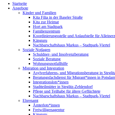
Startseite
Angebote
Kinder und Familien
Kita Filia in der Baseler Straße
Kita zur Heimat
Hort am Stadtpark
Familienzentrum
Koordinierungsstelle und Anlaufstelle für Alleiner
Känguru
Nachbarschaftshaus Markus – Stadtpark-Viertel
Soziale Notlagen
Schuldner- und Insolvenzberatung
Soziale Beratung
Wohnungsnotfallhilfe
Migration und Integration
Asylverfahrens- und Migrationsberatung in Steglit
Beratungsfachdienst für Migrant*innen in Potsda
Integrationslots*innen
Stadtteilmütter in Steglitz-Zehlendorf
Pflege und Teilhabe für ältere Geflüchtete
Nachbarschaftshaus Markus – Stadtpark-Viertel
Ehrenamt
Ämterlots*innen
Freiwilligenagentur
Känguru