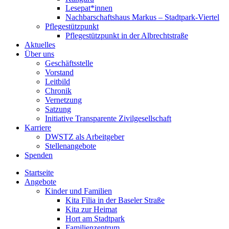
Lesepat*innen
Nachbarschaftshaus Markus – Stadtpark-Viertel
Pflegestützpunkt
Pflegestützpunkt in der Albrechtstraße
Aktuelles
Über uns
Geschäftsstelle
Vorstand
Leitbild
Chronik
Vernetzung
Satzung
Initiative Transparente Zivilgesellschaft
Karriere
DWSTZ als Arbeitgeber
Stellenangebote
Spenden
Startseite
Angebote
Kinder und Familien
Kita Filia in der Baseler Straße
Kita zur Heimat
Hort am Stadtpark
Familienzentrum