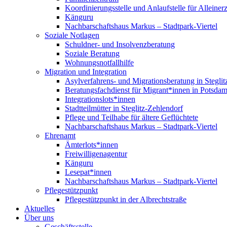
Koordinierungsstelle und Anlaufstelle für Alleiner
Känguru
Nachbarschaftshaus Markus – Stadtpark-Viertel
Soziale Notlagen
Schuldner- und Insolvenzberatung
Soziale Beratung
Wohnungsnotfallhilfe
Migration und Integration
Asylverfahrens- und Migrationsberatung in Steglit
Beratungsfachdienst für Migrant*innen in Potsda
Integrationslots*innen
Stadtteilmütter in Steglitz-Zehlendorf
Pflege und Teilhabe für ältere Geflüchtete
Nachbarschaftshaus Markus – Stadtpark-Viertel
Ehrenamt
Ämterlots*innen
Freiwilligenagentur
Känguru
Lesepat*innen
Nachbarschaftshaus Markus – Stadtpark-Viertel
Pflegestützpunkt
Pflegestützpunkt in der Albrechtstraße
Aktuelles
Über uns
Geschäftsstelle