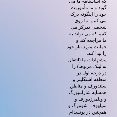
که اساسنامه ما می
گوید و ما مأموریت
خود را اینگونه درک
می کنیم. ما روی
شخصی تمرکز می
کنیم که می تواند به
ما مراجعه کند و
حمایت مورد نیاز خود
را پیدا کند.
پیشنهادات ما (انتقال
به لینک مربوط) را
در درجه اول در
منطقه اشتگلیتز و
سلندورف و مناطق
همسایه شارلتنبورگ
و ویلمرزدورف و
تمپلهوف -شونبرگ و
همچنین در پوتسدام