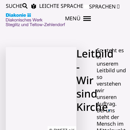
SUCHE
LEICHTE SPRACHE
SPRACHEN
MENÜ
Leitbild
So steht es
in
-
unserem
Leitbild und
Wir
so
verstehen
sind
wir
unseren
Kirche
.
Auftrag.
Bei uns
steht der
Mensch im