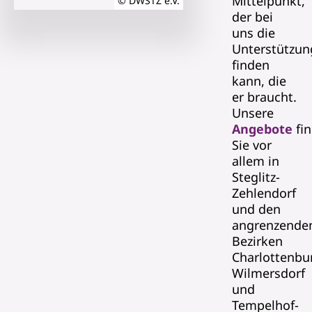
Mittelpunkt,
© DWSTZ e.V.
der bei
uns die
Unterstützun
finden
kann, die
er braucht.
Unsere
Angebote
fi
Sie vor
allem in
Steglitz-
Zehlendorf
und den
angrenzende
Bezirken
Charlottenbu
Wilmersdorf
und
Tempelhof-