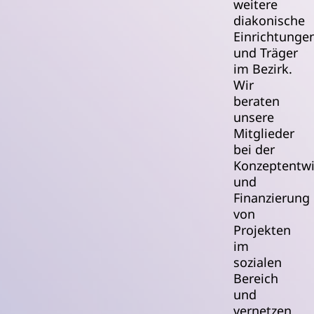
weitere
diakonische
Einrichtunge
und Träger
im Bezirk.
Wir
beraten
unsere
Mitglieder
bei der
Konzeptentw
und
Finanzierung
von
Projekten
im
sozialen
Bereich
und
vernetzen