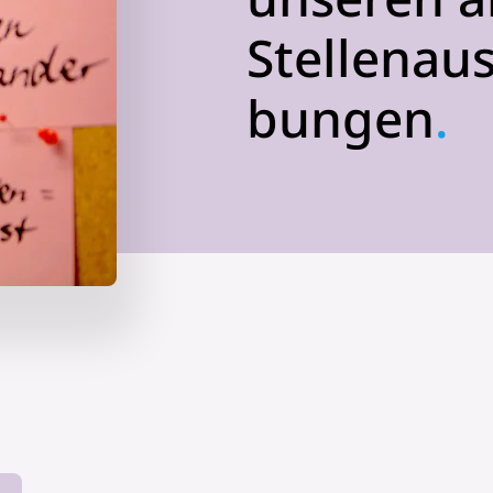
Stellen­au
bungen
.