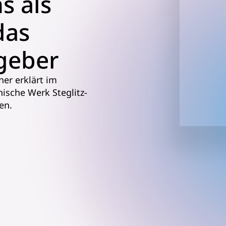
s als
das
geber
er erklärt im
nische Werk Steglitz-
en.