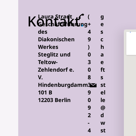
Kontakt
.
Laura Stradt
(
g
Geschäftsführung
+
e
des
4
s
Diakonischen
9
c
Werkes
)
h
Steglitz und
0
a
Teltow-
3
e
Zehlendorf e.
0
ft
V.
8
s
Hindenburgdamm
3
st
101 B
9
el
12203 Berlin
0
le
9
@
2
d
-
w
4
st