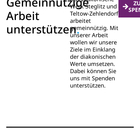
Gemeinnützige
Z
Werk Steglitz und
SPE
Arbeit
Teltow-Zehlendorf
arbeitet
unterstützen
.
gemeinnützig. Mit
unserer Arbeit
wollen wir unsere
Ziele im Einklang
der diakonischen
Werte umsetzen.
Dabei können Sie
uns mit Spenden
unterstützen.