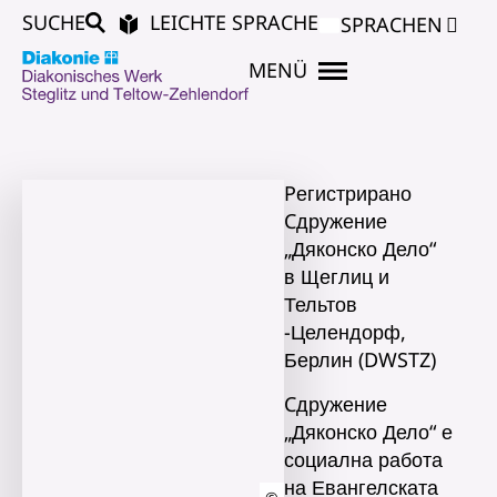
SUCHE
LEICHTE SPRACHE
SPRACHEN
MENÜ
Pегистрирано
Cдружение
„Дяконско Дело“
в Щеглиц и
Тельтов
-Целендорф,
Берлин (DWSTZ)
Cдружение
„Дяконско Дело“ е
социална работа
на Евангелската