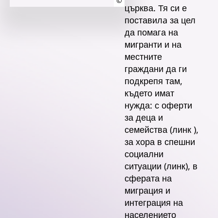
©
църква. Тя си е
поставилa за цел
да помага на
мигранти и на
местните
граждани да ги
подкрепя там,
където имат
нужда: с оферти
за деца и
семейства (линк ),
за хора в спешни
социални
ситуации (линк), в
сферата на
миграция и
интеграция на
населението