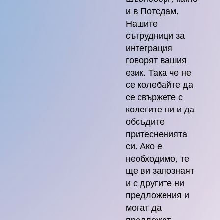
и в Потсдам.
Нашите
сътрудници за
интеграция
говорят вашия
език. Така че не
се колебайте да
се свържете с
колегите ни и да
обсъдите
притесненията
си. Ако е
необходимо, те
ще ви запознаят
и с другите ни
предложения и
могат да
предложат