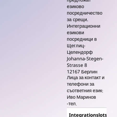
езиково
посредничество
за срещи.
Интеграционни
езикови
посредници в
Щеглиц-
Целендорф
Johanna-Stegen-
Strasse 8
12167 Берлин
Лица за контакт и
телефони за
съответния език:
Иво Маринов
-тел.
Integrationslots*in