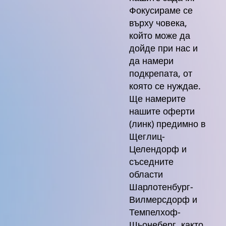
Фокусираме се
върху човека,
който може да
дойде при нас и
да намери
подкрепата, от
която се нуждае.
Ще намерите
нашите оферти
(линк) предимно в
Щеглиц-
Целендорф и
съседните
области
Шарлотенбург-
Вилмерсдорф и
Темпелхоф-
Шьонеберг, както