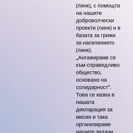
(линк), с помощта
на нашите
доброволчески
проекти (линк) и в
базата за грижи
за населението
(линк).
„Ангажираме се
към справедливо
общество,
основано на
солидарност“.
Това се казва в
нашата
декларация за
мисия и така
организираме
нашитe задачи.