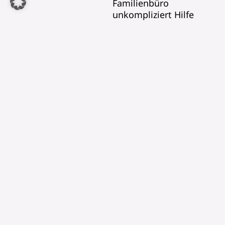
Familienbüro
unkompliziert Hilfe
erhalten.
Für die
Terminvereinbarung
rufen Sie uns bitte an.
Auf Wunsch nehmen
wir Stiftungsanträge für
die
Stiftung Hilfe für
die Familie
auf, auch
hierfür ist eine
Terminvereinbarung
per Telefon oder Mail
notwendig.