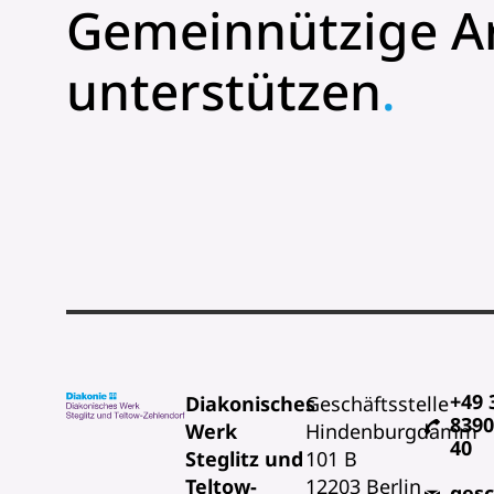
Gemeinnützige Ar
unterstützen
.
+49 
Diakonisches
Geschäftsstelle
8390
Werk
Hindenburgdamm
40
Steglitz und
101 B
Teltow-
12203 Berlin
gesc