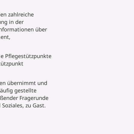
ten zahlreiche
ng in der
 Informationen über
ent,
die Pflegestützpunkte
tützpunkt
uten übernimmt und
äufig gestellte
eßender Fragerunde
Soziales, zu Gast.