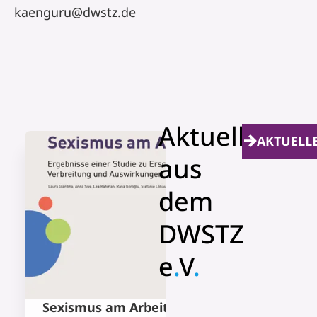
kaenguru@dwstz.de
Aktuelles
AKTUELL
aus
dem
DWSTZ
e
.
V
.
© eaf
Sexismus am Arbeitsplatz: Studie
Pflege ohne Gren