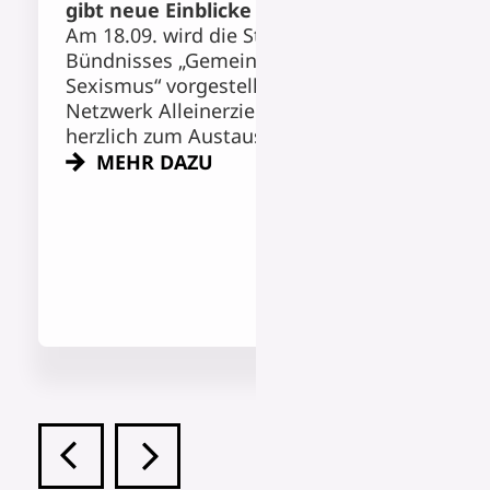
gibt neue Einblicke
Fachaustausch zu
Am 18.09. wird die Studie des
älterer Geflüchtet
Bündnisses „Gemeinsam gegen
Austausch, Vernet
Sexismus“ vorgestellt. Das
Perspektiven: Der 
Netzwerk Alleinerziehende lädt
„Pflege ohne Grenz
herzlich zum Austausch ein.
der Versorgung ält
Geflüchteter.
MEHR DAZU
MEHR DAZU