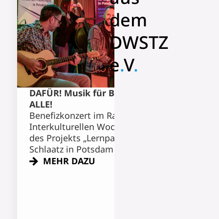
dem
DWSTZ
e
.
V
.
© Frank Peters
DAFÜR! Musik für Bildung für
Demokratiefest a
ALLE!
Kranoldplatz
Benefizkonzert im Rahmen der
Die Integrationsl
Interkulturellen Woche zugunsten
mit viel Freude am
des Projekts „Lernpaten“ am
auf dem Kranoldplat
Schlaatz in Potsdam
MEHR DAZU
MEHR DAZU