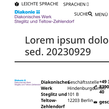
LEICHTE SPRACHE
SPRACHEN
SUCHE
MENÜ
Lorem ipsum dolor 
sed. 20230929
+49 
Diakonisches
Geschäftsstelle
8390
Werk
Hindenburgdamm
40
Steglitz und
101 B
Teltow-
12203 Berlin
gesc
Zehlendorf