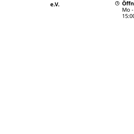
Öffn
e.V.
Mo - 
15:0