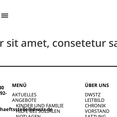
sit amet, consetetur sad
MENÜ
ÜBER UNS
30
92-
AKTUELLES
DWSTZ
ANGEBOTE
LEITBILD
KINDER UND FAMILIE
CHRONIK
haeftsstelle@dwstz.de
HILFE BEI SOZIALEN
VORSTAND
NOTLAGEN
SATZUNG